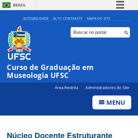
BRASIL
Simplifique!
ACESSIBILIDADE
ALTO CONTRASTE
MAPA DO SITE
Comunica BR
Participe
Acesso à informação
Legislação
Curso de Graduação em
Canais
Museologia UFSC
Área Restrita
Administradores do Site
MENU
Núcleo Docente Estruturante