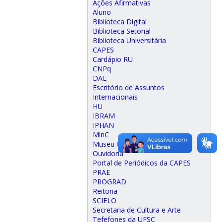
Ações Afirmativas
Aluno
Biblioteca Digital
Biblioteca Setorial
Biblioteca Universitária
CAPES
Cardápio RU
CNPq
DAE
Escritório de Assuntos
Internacionais
HU
IBRAM
IPHAN
MinC
Museu Universitário
Ouvidoria
Portal de Periódicos da CAPES
PRAE
PROGRAD
Reitoria
SCIELO
Secretaria de Cultura e Arte
Tefefones da UFSC