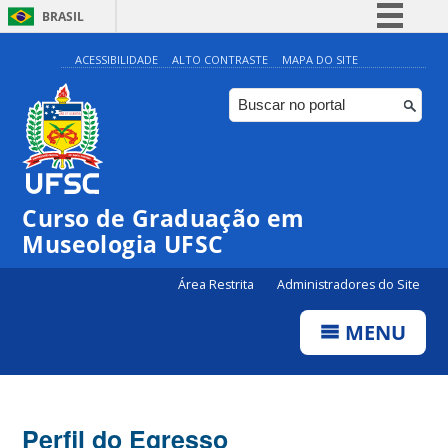
BRASIL
Simplifique!
ACESSIBILIDADE
ALTO CONTRASTE
MAPA DO SITE
Comunica BR
Participe
Acesso à informação
Legislação
Curso de Graduação em
Canais
Museologia UFSC
Área Restrita
Administradores do Site
MENU
Perfil do Egresso