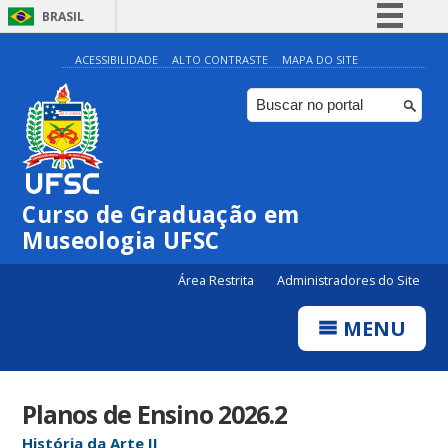
BRASIL
Simplifique!
ACESSIBILIDADE
ALTO CONTRASTE
MAPA DO SITE
Comunica BR
Participe
Acesso à informação
Legislação
Curso de Graduação em
Canais
Museologia UFSC
Área Restrita
Administradores do Site
MENU
Planos de Ensino 2026.2
História da Arte II