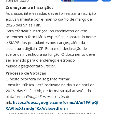
abril de 2026.
Cronograma e Inscrições
As chapas interessadas deverão realizar a inscrição
exclusivamente por e-mail no dia 16 de março de
2026 das 9h às 18h.
Para efetivar a inscrição, os candidatos devem
preencher o formulário específico, constando nome
e SIAPE dos postulantes aos cargos, além da
assinatura digital (ICP-Edu) e da declaração de
aceite da investidura na função. O documento deve
ser enviado para o endereço eletrônico:
museologia@contato.ufsc.br.
Processo de Votação
O pleito ocorrerá da seguinte forma:
Consulta Pública: Será realizada no dia 8 de abril de
2026, das 9h às 18h, de forma virtual através da
plataforma
Google Forms
através do
link
:
https://docs.google.com/forms/d/e/1FAIpQLSeA
XAVIbsXtsmdg4KxA/closedform