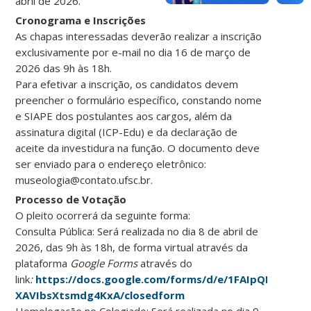
abril de 2026.
Cronograma e Inscrições
As chapas interessadas deverão realizar a inscrição
exclusivamente por e-mail no dia 16 de março de
2026 das 9h às 18h.
Para efetivar a inscrição, os candidatos devem
preencher o formulário específico, constando nome
e SIAPE dos postulantes aos cargos, além da
assinatura digital (ICP-Edu) e da declaração de
aceite da investidura na função. O documento deve
ser enviado para o endereço eletrônico:
museologia@contato.ufsc.br.
Processo de Votação
O pleito ocorrerá da seguinte forma:
Consulta Pública: Será realizada no dia 8 de abril de
2026, das 9h às 18h, de forma virtual através da
plataforma
Google Forms
através do
link
:
https://docs.google.com/forms/d/e/1FAIpQLSeA
XAVIbsXtsmdg4KxA/closedform