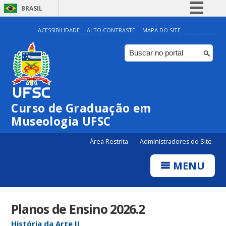
BRASIL
Simplifique!
ACESSIBILIDADE
ALTO CONTRASTE
MAPA DO SITE
Comunica BR
Participe
Acesso à informação
Legislação
Curso de Graduação em
Canais
Museologia UFSC
Área Restrita
Administradores do Site
MENU
Planos de Ensino 2026.2
História da Arte II