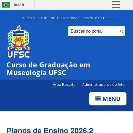
BRASIL
Simplifique!
ACESSIBILIDADE
ALTO CONTRASTE
MAPA DO SITE
Comunica BR
Participe
Acesso à informação
Legislação
Curso de Graduação em
Canais
Museologia UFSC
Área Restrita
Administradores do Site
MENU
Planos de Ensino 2026.2