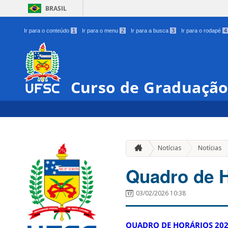
BRASIL
Ir para o conteúdo
1
Ir para o menu
2
Ir para a busca
3
Ir para o rodapé
4
Curso de Graduação
Notícias
Notícias
Quadro de H
03/02/2026 10:38
QUADRO DE HORÁRIOS 202