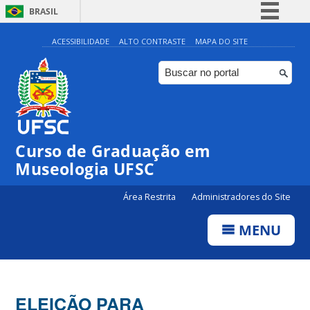
BRASIL
Simplifique!
ACESSIBILIDADE
ALTO CONTRASTE
MAPA DO SITE
Comunica BR
Participe
Acesso à informação
Legislação
Curso de Graduação em
Canais
Museologia UFSC
Área Restrita
Administradores do Site
MENU
ELEIÇÃO PARA