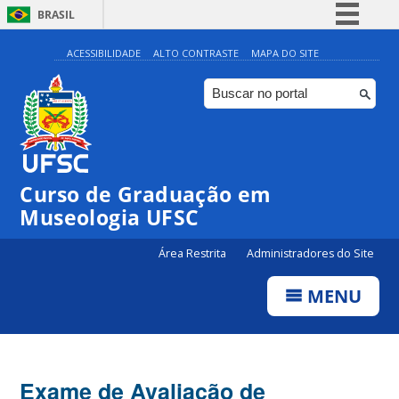
BRASIL
Simplifique!
ACESSIBILIDADE
ALTO CONTRASTE
MAPA DO SITE
Comunica BR
Participe
Acesso à informação
Legislação
Curso de Graduação em
Canais
Museologia UFSC
Área Restrita
Administradores do Site
MENU
Exame de Avaliação de