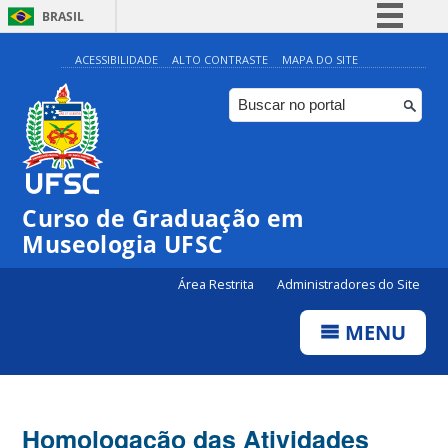
BRASIL
Simplifique!
ACESSIBILIDADE
ALTO CONTRASTE
MAPA DO SITE
Comunica BR
Participe
Acesso à informação
Legislação
Curso de Graduação em
Canais
Museologia UFSC
Área Restrita
Administradores do Site
MENU
Homologação das Atividades